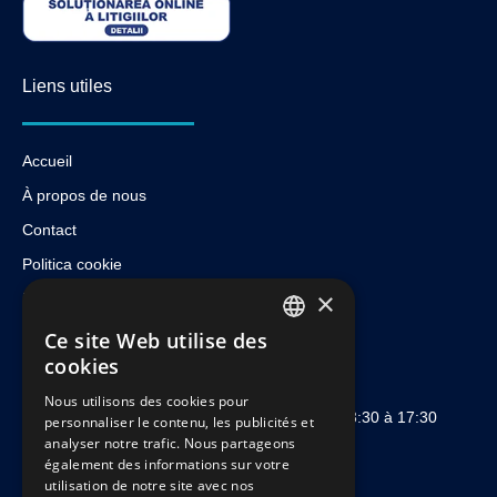
Liens utiles
Accueil
À propos de nous
Contact
Politica cookie
×
Politica de confidentialitate
Ce site Web utilise des
Prendre rendez-vous
ROMANIAN
cookies
FRENCH
Nous utilisons des cookies pour
Lundi à Vendredi, de 08:30 à 12:30 et de 13:30 à 17:30
personnaliser le contenu, les publicités et
ENGLISH
analyser notre trafic. Nous partageons
cabinet.tuleasca[at]lasource.ch
également des informations sur votre
utilisation de notre site avec nos
Avenue Jomini 8, Rez, 1004 Lausanne